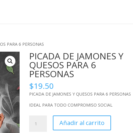
SOS PARA 6 PERSONAS
PICADA DE JAMONES Y
QUESOS PARA 6
PERSONAS
$
19.50
PICADA DE JAMONES Y QUESOS PARA 6 PERSONAS
IDEAL PARA TODO COMPROMISO SOCIAL
PICADA
Añadir al carrito
DE
JAMONES