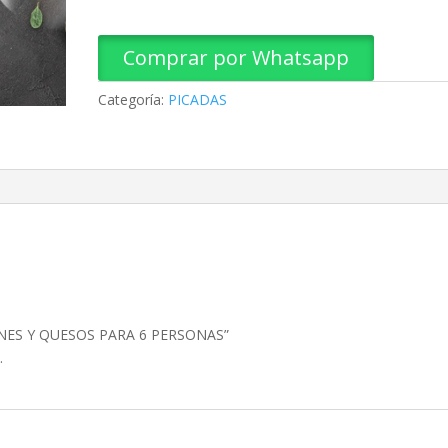
Y
QUESOS
Comprar por Whatsapp
PARA
6
Categoría:
PICADAS
PERSONAS
cantidad
MONES Y QUESOS PARA 6 PERSONAS”
.