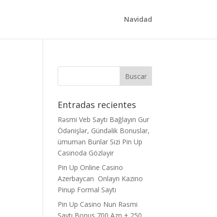
Navidad
Entradas recientes
Rəsmi Veb Saytı Bağlayın️ Gur
Ödənişlər, Gündəlik Bonuslar,
ümumən Bunlar Sizi Pin Up
Casinoda Gözləyir
Pin Up Online Casino
Azerbaycan ️ Onlayn Kazino
Pinup Formal Saytı
Pin Up Casino Nun Rəsmi
Saytı Bonus 700 Azn + 250