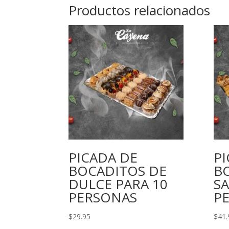
Productos relacionados
PICADA DE
PI
BOCADITOS DE
B
DULCE PARA 10
SA
PERSONAS
P
$
29.95
$
41.