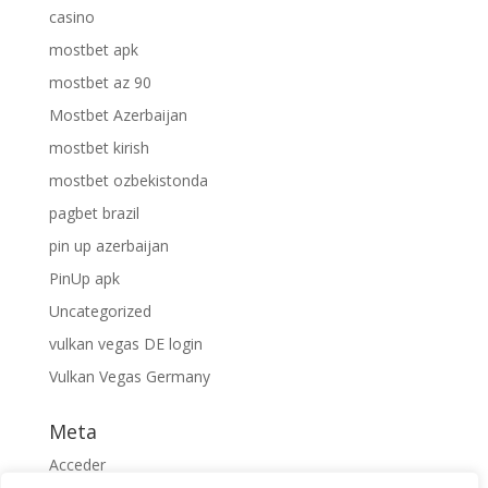
casino
mostbet apk
mostbet az 90
Mostbet Azerbaijan
mostbet kirish
mostbet ozbekistonda
pagbet brazil
pin up azerbaijan
PinUp apk
Uncategorized
vulkan vegas DE login
Vulkan Vegas Germany
Meta
Acceder