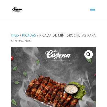
Inicio
/
PICADAS
/ PICADA DE MINI BROCHETAS PARA
6 PERSONAS