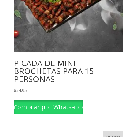
PICADA DE MINI
BROCHETAS PARA 15
PERSONAS
$
54.95
Comprar por Whatsapp