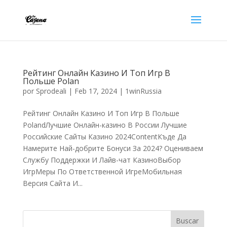
Рейтинг Онлайн Казино И Топ Игр В
Польше Polan
por
Sprodeali
|
Feb 17, 2024
|
1winRussia
Рейтинг Онлайн Казино И Топ Игр В Польше
PolandЛучшие Онлайн-казино В России Лучшие
Российские Сайты Казино 2024ContentКъде Да
Намерите Най-добрите Бонуси За 2024? Оцениваем
Службу Поддержки И Лайв-чат КазиноВыбор
ИгрМеры По Ответственной ИгреМобильная
Версия Сайта И...