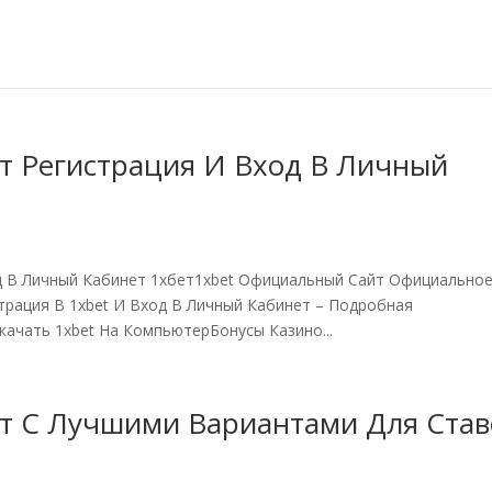
т Регистрация И Вход В Личный
д В Личный Кабинет 1хбет1xbet Официальный Сайт Официально
трация В 1xbet И Вход В Личный Кабинет – Подробная
ачать 1xbet На КомпьютерБонусы Казино...
т С Лучшими Вариантами Для Став