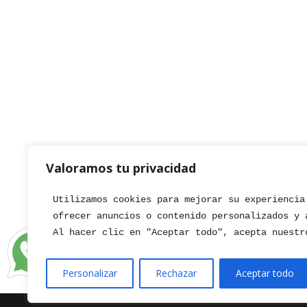
Valoramos tu privacidad
Utilizamos cookies para mejorar su experiencia
ofrecer anuncios o contenido personalizados y 
Al hacer clic en "Aceptar todo", acepta nuestr
Personalizar
Rechazar
Aceptar todo