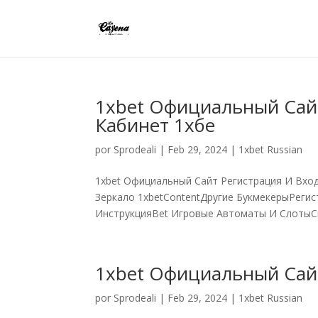
1xbet Официальный Сай
Кабинет 1хбе
por
Sprodeali
|
Feb 29, 2024
|
1xbet Russian
1xbet Официальный Сайт Регистрация И Вхо
Зеркало 1xbetContentДругие БукмекерыРегис
ИнструкцияBet Игровые Автоматы И СлотыСк
1xbet Официальный Сай
por
Sprodeali
|
Feb 29, 2024
|
1xbet Russian