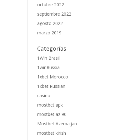
octubre 2022
septiembre 2022
agosto 2022
marzo 2019
Categorías
1Win Brasil
1winRussia
1xbet Morocco
1xbet Russian
casino
mostbet apk
mostbet az 90
Mostbet Azerbaijan
mostbet kirish