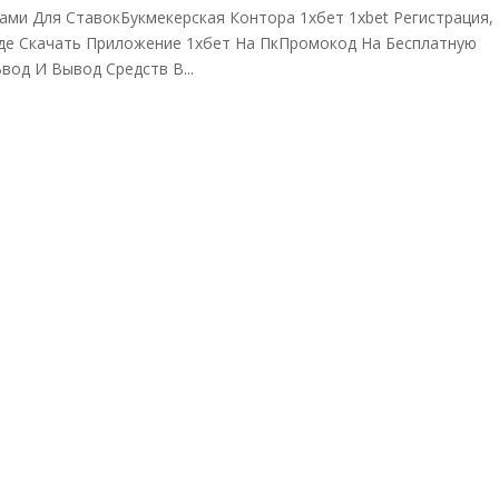
ми Для СтавокБукмекерская Контора 1хбет 1xbet Регистрация,
де Скачать Приложение 1хбет На ПкПромокод На Бесплатную
вод И Вывод Средств В...