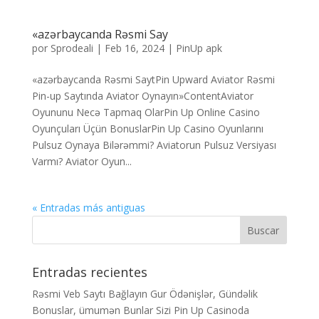
«azərbaycanda Rəsmi Say
por
Sprodeali
|
Feb 16, 2024
|
PinUp apk
«azərbaycanda Rəsmi SaytPin Upward Aviator Rəsmi
Pin-up Saytında Aviator Oynayın»ContentAviator
Oyununu Necə Tapmaq OlarPin Up Online Casino
Oyunçuları Üçün BonuslarPin Up Casino Oyunlarını
Pulsuz Oynaya Bilərəmmi? Aviatorun Pulsuz Versiyası
Varmı? Aviator Oyun...
« Entradas más antiguas
Entradas recientes
Rəsmi Veb Saytı Bağlayın️ Gur Ödənişlər, Gündəlik
Bonuslar, ümumən Bunlar Sizi Pin Up Casinoda