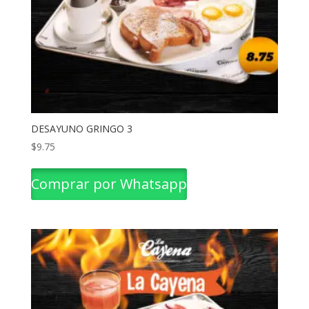
DESAYUNO GRINGO 3
$
9.75
Comprar por Whatsapp