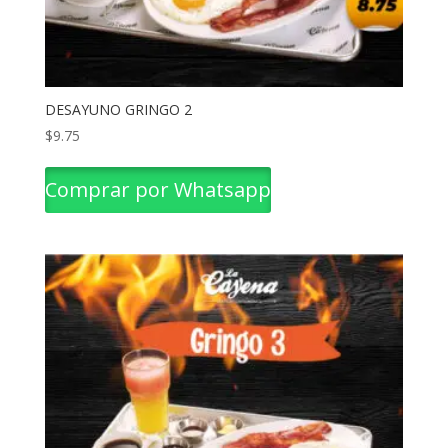
DESAYUNO GRINGO 2
$
9.75
Comprar por Whatsapp