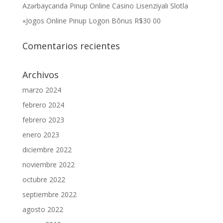
Azərbaycanda Pinup Online Casino Lisenziyalı Slotla
«Jogos Online Pinup Logon Bônus R$30 00
Comentarios recientes
Archivos
marzo 2024
febrero 2024
febrero 2023
enero 2023
diciembre 2022
noviembre 2022
octubre 2022
septiembre 2022
agosto 2022