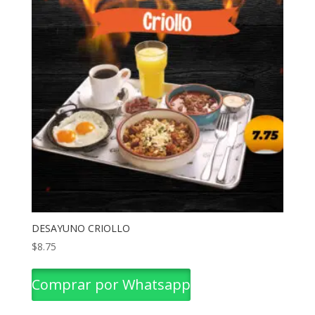
DESAYUNO CRIOLLO
$
8.75
Comprar por Whatsapp