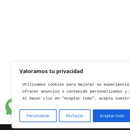
Valoramos tu privacidad
Utilizamos cookies para mejorar su experiencia
ofrecer anuncios o contenido personalizados y 
Al hacer clic en "Aceptar todo", acepta nuestr
Personalizar
Rechazar
Aceptar todo