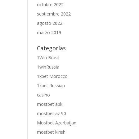
octubre 2022
septiembre 2022
agosto 2022
marzo 2019
Categorías
1Win Brasil
1winRussia
1xbet Morocco
1xbet Russian
casino
mostbet apk
mostbet az 90
Mostbet Azerbaijan
mostbet kirish