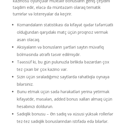
kazinosu oyunçular müxtəlif bonusların geniş çeşidini
təqdim edir, eləcə də müntəzəm olaraq tematik
turnirlər və lotereyalar da keçirir.
Komandaların statistikası da kifayət qədər təfərrüatlı
olduğundan qarşıdakı matç üçün proqnoz vermək
asan olacaq.
Aksiyaların və bonusların şərtləri saytın müvafiq
bölməsində ətraflı təsvir edilmişdir.
Təəssüf ki, bu gün pulunuzla birlikdə bazardan çox
tez çıxan bir çox kazino var.
Sizin üçün sıraladığımız saytlarda rahatlıqla oynaya
bilərsiniz.
Bunu etmək üçün sadə hərəkətləri yerinə yetirmək
kifayətdir, məsələn, added bonus xalları almaq üçün
hesabınızı doldurun.
Sadiqlik bonusu – Ən sadiq və xüsusi yüksək rollerlər
tez-tez sadiqlik bonuslarından istifadə edə bilərlər.