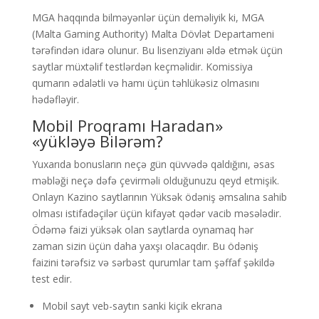
MGA haqqında bilməyənlər üçün deməliyik ki, MGA
(Malta Gaming Authority) Malta Dövlət Departameni
tərəfindən idarə olunur. Bu lisenziyanı əldə etmək üçün
saytlar müxtəlif testlərdən keçməlidir. Komissiya
qumarın ədalətli və hamı üçün təhlükəsiz olmasını
hədəfləyir.
Mobil Proqramı Haradan»
«yükləyə Bilərəm?
Yuxarıda bonusların neçə gün qüvvədə qaldığını, əsas
məbləği neçə dəfə çevirməli olduğunuzu qeyd etmişik.
Onlayn Kazino saytlarının Yüksək ödəniş əmsalına sahib
olması istifadəçilər üçün kifayət qədər vacib məsələdir.
Ödəmə faizi yüksək olan saytlarda oynamaq hər
zaman sizin üçün daha yaxşı olacaqdır. Bu ödəniş
faizini tərəfsiz və sərbəst qurumlar tam şəffaf şəkildə
test edir.
Mobil sayt veb-saytın sanki kiçik ekrana