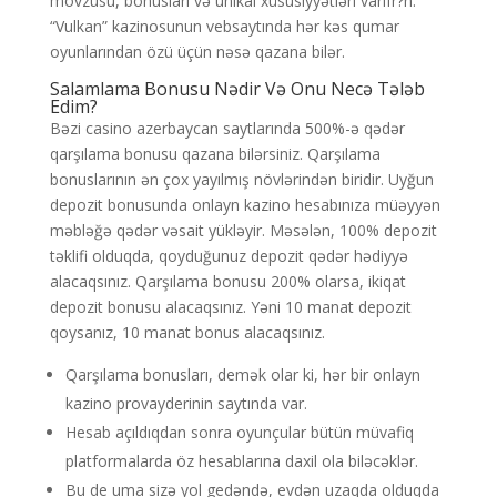
mövzusu, bonusları və unikal xüsusiyyətləri varifr?n.
“Vulkan” kazinosunun vebsaytında hər kəs qumar
oyunlarından özü üçün nəsə qazana bilər.
Salamlama Bonusu Nədir Və Onu Necə Tələb
Edim?
Bəzi casino azerbaycan saytlarında 500%-ə qədər
qarşılama bonusu qazana bilərsiniz. Qarşılama
bonuslarının ən çox yayılmış növlərindən biridir. Uyğun
depozit bonusunda onlayn kazino hesabınıza müəyyən
məbləğə qədər vəsait yükləyir. Məsələn, 100% depozit
təklifi olduqda, qoyduğunuz depozit qədər hədiyyə
alacaqsınız. Qarşılama bonusu 200% olarsa, ikiqat
depozit bonusu alacaqsınız. Yəni 10 manat depozit
qoysanız, 10 manat bonus alacaqsınız.
Qarşılama bonusları, demək olar ki, hər bir onlayn
kazino provayderinin saytında var.
Hesab açıldıqdan sonra oyunçular bütün müvafiq
platformalarda öz hesablarına daxil ola biləcəklər.
Bu de uma sizə yol gedəndə, evdən uzaqda olduqda