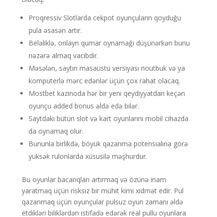
Proqressiv Slotlarda cekpot oyunçuların qoyduğu
pula əsasən artır.
Beləliklə, onlayn qumar oynamağı düşünərkən bunu
nəzərə almaq vacibdir.
Məsələn, saytın masaüstü versiyası noutbuk və ya
kompüterlə mərc edənlər üçün çox rahat olacaq.
Mostbet kazinoda hər bir yeni qeydiyyatdan keçən
oyunçu added bonus əldə edə bilər.
Saytdakı bütün slot və kart oyunlarını mobil cihazda
da oynamaq olur.
Bununla birlikdə, böyük qazanma potensialına görə
yüksək rulonlarda xüsusilə məşhurdur.
Bu oyunlar bacarıqları artırmaq və özünə inam
yaratmaq üçün risksiz bir mühit kimi xidmət edir. Pul
qazanmaq üçün oyunçular pulsuz oyun zamanı əldə
etdikləri biliklərdən istifadə edərək real pullu oyunlara