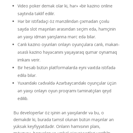
Video poker demək olar ki, hər» «bir kazino online
saytında təklif edilir.
Hər bir istifadəçi öz mənzilindən çıxmadan çoxlu
sayda slot maşınları arasından seçim edə, həmçinin
ən yaxşı idman yarışlarına mərc edə bilər.
Canlı kazino oyunları onlayn oyunçulara canlı, məkan-
əsaslı kazino həyəcanını yaşayaraq qumar oynamaq
imkanı verir.
Bir hesab bütün platformalarda eyni vaxtda istifadə
edilə bilər.
Yuxarıdakı cədvəldə Azərbaycandakı oyunçular üçün
ən yaxşı onlayn oyun proqramı təminatçıları qeyd
edilib.
Bu developerlər öz işinin ən yaxşılarıdır və bu, o
deməkdir ki, burada təmsil olunan bütün maşınlar ən
yüksək keyfiyyətdədir. Onların hamısının planı,