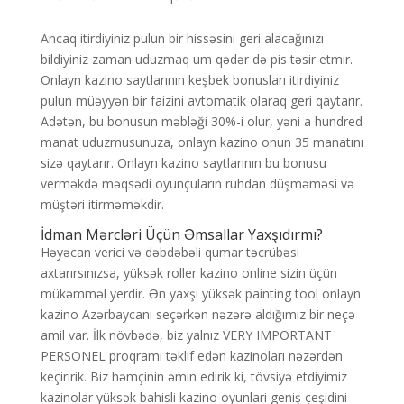
Ancaq itirdiyiniz pulun bir hissəsini geri alacağınızı
bildiyiniz zaman uduzmaq um qədər də pis təsir etmir.
Onlayn kazino saytlarının keşbek bonusları itirdiyiniz
pulun müəyyən bir faizini avtomatik olaraq geri qaytarır.
Adətən, bu bonusun məbləği 30%-i olur, yəni a hundred
manat uduzmusunuza, onlayn kazino onun 35 manatını
sizə qaytarır. Onlayn kazino saytlarının bu bonusu
verməkdə məqsədi oyunçuların ruhdan düşməməsi və
müştəri itirməməkdir.
İdman Mərcləri Üçün Əmsallar Yaxşıdırmı?
Həyəcan verici və dəbdəbəli qumar təcrübəsi
axtarırsınızsa, yüksək roller kazino online sizin üçün
mükəmməl yerdir. Ən yaxşı yüksək painting tool onlayn
kazino Azərbaycanı seçərkən nəzərə aldığımız bir neçə
amil var. İlk növbədə, biz yalnız VERY IMPORTANT
PERSONEL proqramı təklif edən kazinoları nəzərdən
keçiririk. Biz həmçinin əmin edirik ki, tövsiyə etdiyimiz
kazinolar yüksək bahisli kazino oyunlari geniş çeşidini