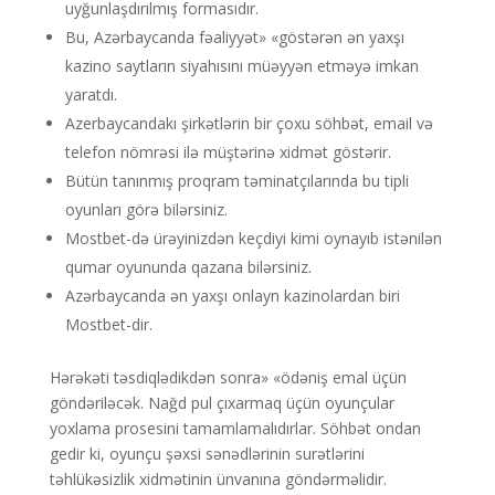
uyğunlaşdırılmış formasıdır.
Bu, Azərbaycanda fəaliyyət» «göstərən ən yaxşı
kazino saytların siyahısını müəyyən etməyə imkan
yaratdı.
Azerbaycandakı şirkətlərin bir çoxu söhbət, email və
telefon nömrəsi ilə müştərinə xidmət göstərir.
Bütün tanınmış proqram təminatçılarında bu tipli
oyunları görə bilərsiniz.
Mostbet-də ürəyinizdən keçdiyi kimi oynayıb istənilən
qumar oyununda qazana bilərsiniz.
Azərbaycanda ən yaxşı onlayn kazinolardan biri
Mostbet-dir.
Hərəkəti təsdiqlədikdən sonra» «ödəniş emal üçün
göndəriləcək. Nağd pul çıxarmaq üçün oyunçular
yoxlama prosesini tamamlamalıdırlar. Söhbət ondan
gedir ki, oyunçu şəxsi sənədlərinin surətlərini
təhlükəsizlik xidmətinin ünvanına göndərməlidir.