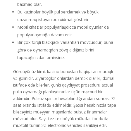
baxmaq olar.
Bu kazinolar böyük pul xərcləmək və böyük
qazanmaq istəyənlərə xidmət göstərir.
Mobil cihazlar populyarlaşdıqca mobil oyunlar da
populyarlaşmağa davam edir.
Bir çox fərqli blackjack variantları mövcuddur, buna
görə də oynamaqdan zövq aldığınız birini
tapacağınızdan əminsiniz.
Gördüyünüz kimi, kazino bonusları həqiqətən maraqlı
və gəlirlidir. Ziyarətçilər onlardan demək olar ki, dərhal
istifadə edə bilərlər, çünki qeydiyyat proseduru actual
pulla oynamağı planlaşdıranlar üçün məcburi bir
addımdır. Pulsuz spinlər hesablandığı andan sonrakı 72
saat ərzində istifadə edilməlidir. Şəxsi hesabınızda tapa
biləcəyiniz müəyyən maşınlarda pulsuz fırlanmalar
mövcud olur. Sayt tez-tez böyük mükafat fondu ilə
müxtəlif turnirlərə electronic vehicles sahibliyi edir.