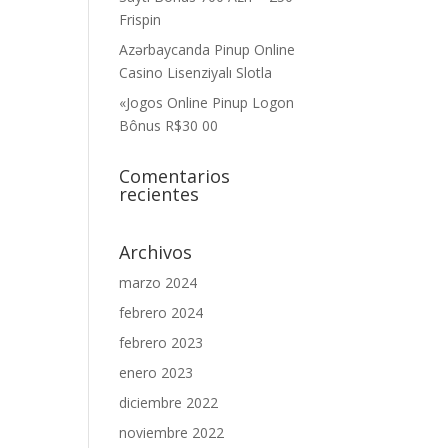
Frispin
Azərbaycanda Pinup Online
Casino Lisenziyalı Slotla
«Jogos Online Pinup Logon
Bônus R$30 00
Comentarios
recientes
Archivos
marzo 2024
febrero 2024
febrero 2023
enero 2023
diciembre 2022
noviembre 2022