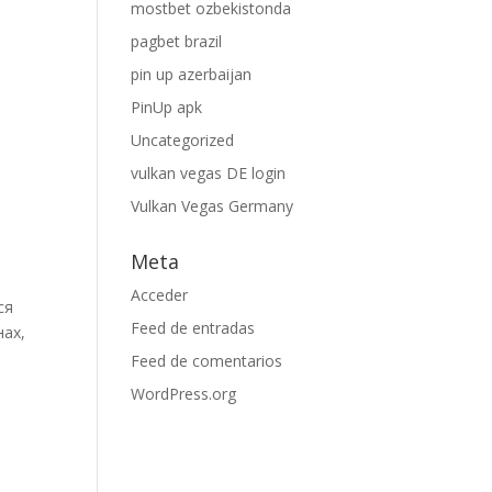
mostbet ozbekistonda
pagbet brazil
pin up azerbaijan
PinUp apk
Uncategorized
vulkan vegas DE login
Vulkan Vegas Germany
Meta
Acceder
ся
Feed de entradas
нах,
Feed de comentarios
WordPress.org