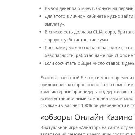
Вывод денег за 5 минут, бонусы на первый
Для этого в личном кабинете нужно зайти
выплату».
В списке есть доллары США, евро, британс
сюрприз, узбекистанские сумы.
Программу можно скачать на гаджет, что
безопасности, работая даже при сбоях не 
Если сосчитать общее число ставок в день
Если вы – опытный беттор и много времени 
приложение, которое полностью совместимо 
компьютерные провайдеры поддерживают поли
всеми установочными компонентами можно с
ссылками у вас нет 100%-ой уверенности в т
«обзоры Онлайн Казино 
Виртуальной игре «Авиатор» на сайте отдан
взлетающий самолет. Смысл игры состоит в 