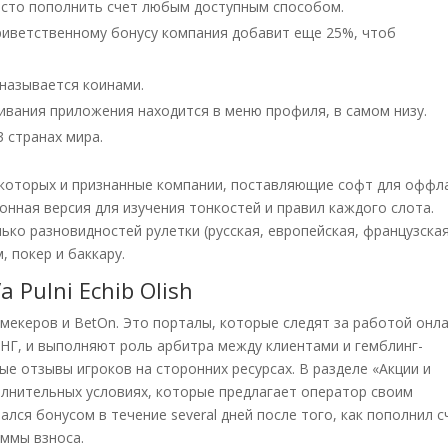
осто пополнить счет любым доступным способом.
приветственному бонусу компания добавит еще 25%, чтоб
 называется коинами.
чивания приложения находится в меню профиля, в самом низу.
3 странах мира.
и которых и признанные компании, поставляющие софт для оффл
онная версия для изучения тонкостей и правил каждого слота.
ько разновидностей рулетки (русская, европейская, французская
, покер и баккару.
a Pulni Echib Olish
мекеров и BetOn. Это порталы, которые следят за работой онла
СНГ, и выполняют роль арбитра между клиентами и гемблинг-
е отзывы игроков на сторонних ресурсах. В разделе «Акции и
олнительных условиях, которые предлагает оператор своим
лся бонусом в течение several дней после того, как пополнил с
уммы взноса.