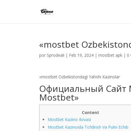
«mostbet Ozbekistond
por
Sprodeali
|
Feb 19, 2024
|
mostbet apk
|
0
«mostbet Ozbekistondagi Yahshi Kazinolar
Официальный Сайт М
Mostbet»
Content
Mostbet Kazino Ilovasi
Mostbet Kazinoida To’ldirish Va Pulni Echib