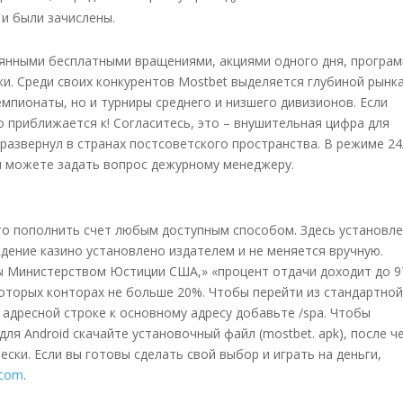
 и были зачислены.
янными бесплатными вращениями, акциями одного дня, програ
и. Среди своих конкурентов Mostbet выделяется глубиной рынка
мпионаты, но и турниры среднего и низшего дивизионов. Если
о приближается к! Согласитесь, это – внушительная цифра для
развернул в странах постсоветского пространства. В режиме 24
вы можете задать вопрос дежурному менеджеру.
то пополнить счет любым доступным способом. Здесь установл
ждение казино установлено издателем и не меняется вручную.
ы Министерством Юстиции США,» «процент отдачи доходит до 9
екоторых конторах не больше 20%. Чтобы перейти из стандартно
адресной строке к основному адресу добавьте /spa. Чтобы
я Android скачайте установочный файл (mostbet. apk), после ч
ески. Если вы готовы сделать свой выбор и играть на деньги,
.com
.