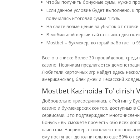
Чтобы получить бонусные сумы, нужно пр
Если данное условие будет выполнено, к 
получилась итоговая сумма 125%.
На сайте возмещение за убыток от ставки
В мобильной версии сайта ссылка для ска
Mostbet – букмекер, который работает в 9
Всего в списке более 30 провайдеров, сред
казино. Новичкам предлагается демонстраци
Любители карточных игр найдут здесь нескол
американская), блек джек и Техасский Холдем
Mostbet Kazinoida To’ldirish V
Добровольно присоединилась к Рейтингу Бук
казино и букмекерских контор, доступных в 
сервисами. Это подтверждают многочисленны
бонусы» вы сможете прочесть обо всех доп
клиентам. Например, если клиент воспользова
ему поступает дополнительно еще 50% от с