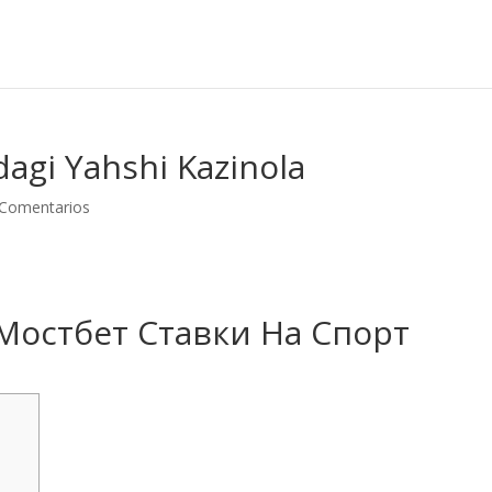
agi Yahshi Kazinola
 Comentarios
остбет Ставки На Спорт