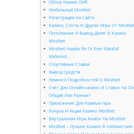
Обзор Казино Drift
Мобильный Mostbet
Регистрация На Сайте
Казино, Слоты И Другие Игры От Mostbe
Пополнение И Вывод Денег В Казино
Mostbet
Mostbet Haqida Bir Or Even Batafsil
Ma’lumot…
Спортивные Ставки
Вывод Средств
Немного Подробностей О Mostbet
Счет Для Онлайн-казино И Ставок На Сп
Общий Или Разные?
Приложение Для Компьютера
Бонусы И Акции Казино Mostbet
Виртуальная Игра Aviator На Mostbet
Mostbet – Лучшее Казино В Узбекистане