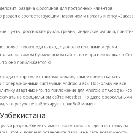
 депозит, раздача фриспинов для постоянных клиентов.
 в раздел с соответствующим названием и нажать кнопку «Заказ
кие фунты, российские рубли, гривны, индийские рупии и, приятн
 позволяет производить вход с дополнительными мерами
только на самом букмекерском сайте, но и при неполадках в Сет
, то оно приближается к!
отводите торговле ставками-онлайн, самое время скачать
с операционными системами Android и iOS. Поскольку не все
тику азартных игр, то приложение для Android от Google» «со
качать на официальном сайте Mostbet. Но даже с зеркальными
ом, что ресурс не заблокируют в любой момент.
Узбекистана
 целый раздел. Клиенты имеют возможность сделать ставку на
том, чтобы вовремя остановить пари, и не дать возможности