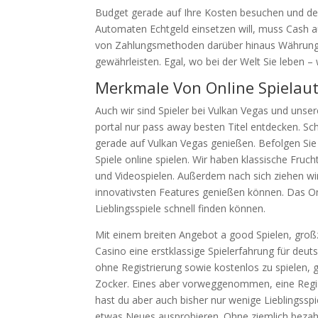
Budget gerade auf Ihre Kosten besuchen und de
Automaten Echtgeld einsetzen will, muss Cash auf
von Zahlungsmethoden darüber hinaus Währunge
gewährleisten. Egal, wo bei der Welt Sie leben – 
Merkmale Von Online Spiela
Auch wir sind Spieler bei Vulkan Vegas und unse
portal nur pass away besten Titel entdecken. Schl
gerade auf Vulkan Vegas genießen. Befolgen Si
Spiele online spielen. Wir haben klassische Fru
und Videospielen. Außerdem nach sich ziehen wir
innovativsten Features genießen können. Das On l
Lieblingsspiele schnell finden können.
Mit einem breiten Angebot a good Spielen, groß
Casino eine erstklassige Spielerfahrung für deuts
ohne Registrierung sowie kostenlos zu spielen, g
Zocker. Eines aber vorweggenommen, eine Registr
hast du aber auch bisher nur wenige Lieblingss
etwas Neues ausprobieren. Ohne ziemlich beza