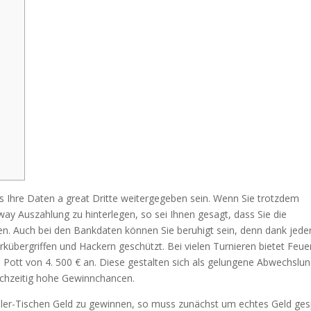
s
 Ihre Daten a great Dritte weitergegeben sein. Wenn Sie trotzdem
ay Auszahlung zu hinterlegen, so sei Ihnen gesagt, dass Sie die
n. Auch bei den Bankdaten können Sie beruhigt sein, denn dank jede
kübergriffen und Hackern geschützt. Bei vielen Turnieren bietet Feue
 Pott von 4. 500 € an. Diese gestalten sich als gelungene Abwechslun
chzeitig hohe Gewinnchancen.
ler-Tischen Geld zu gewinnen, so muss zunächst um echtes Geld gesp