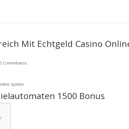
reich Mit Echtgeld Casino Onlin
0 Comentarios
nline Spielen
Spielautomaten 1500 Bonus
s