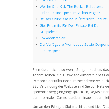
Live Casino Spiele
Welche Sind Kick The Bucket Beliebtesten
Online Casino Spiele Im Vulkan Vegas?
Ist Das Online Casino In Österreich Erlaubt?
Gibt Es Limits Für Den Einsatz Bei Den
Mitspielen?
Live-dealerspiele
Der Verfügbare Promocode Sowie Coupon
Für Freispiele
Sie müssen sich also wenig Sorgen machen, dass
zögern sollten, ein Ausweisdokument für pass aw
Personenidentifikationsnummer schwärzen dürfe
SSL-Verbindung der Website sind Sie vor Netzwer
speiender berg (umgangssprachlich) Vegas einen
dem normalen Casino darüber hinaus haben glei
Um an den Echtgeld Slot machines und Live-Dea