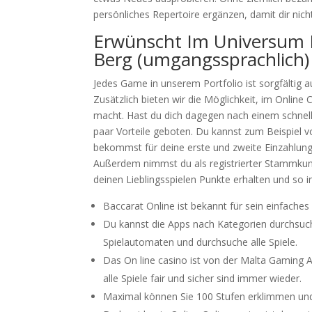
persönliches Repertoire ergänzen, damit dir nic
Erwünscht Im Universum K
Berg (umgangssprachlich)
Jedes Game in unserem Portfolio ist sorgfältig 
Zusätzlich bieten wir die Möglichkeit, im Online
macht. Hast du dich dagegen nach einem schnelle
paar Vorteile geboten. Du kannst zum Beispiel v
bekommst für deine erste und zweite Einzahlung 
Außerdem nimmst du als registrierter Stammkun
deinen Lieblingsspielen Punkte erhalten und so 
Baccarat Online ist bekannt für sein einfaches
Du kannst die Apps nach Kategorien durchsuche
Spielautomaten und durchsuche alle Spiele.
Das On line casino ist von der Malta Gaming Au
alle Spiele fair und sicher sind immer wieder.
Maximal können Sie 100 Stufen erklimmen und