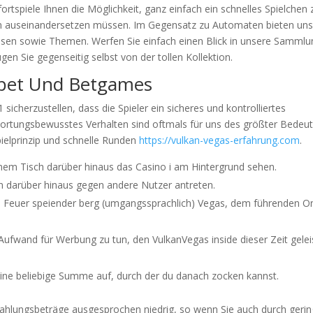
ortspiele Ihnen die Möglichkeit, ganz einfach ein schnelles Spielchen 
eln auseinandersetzen müssen. Im Gegensatz zu Automaten bieten un
eisen sowie Themen. Werfen Sie einfach einen Blick in unsere Sammlu
en Sie gegenseitig selbst von der tollen Kollektion.
vbet Und Betgames
icherzustellen, dass die Spieler ein sicheres und kontrolliertes
twortungsbewusstes Verhalten sind oftmals für uns des größter Bedeu
pielprinzip und schnelle Runden
https://vulkan-vegas-erfahrung.com
.
nem Tisch darüber hinaus das Casino i am Hintergrund sehen.
en darüber hinaus gegen andere Nutzer antreten.
n Feuer speiender berg (umgangssprachlich) Vegas, dem führenden On
 Aufwand für Werbung zu tun, den VulkanVegas inside dieser Zeit gelei
eine beliebige Summe auf, durch der du danach zocken kannst.
zahlungsbeträge ausgesprochen niedrig, so wenn Sie auch durch geri