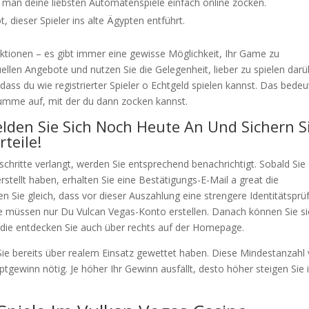
st man deine liebsten Automatenspiele einfach online zocken.
, dieser Spieler ins alte Ägypten entführt.
tionen – es gibt immer eine gewisse Möglichkeit, Ihr Game zu
uellen Angebote und nutzen Sie die Gelegenheit, lieber zu spielen dar
dass du wie registrierter Spieler o Echtgeld spielen kannst. Das bedeu
Summe auf, mit der du dann zocken kannst.
elden Sie Sich Noch Heute An Und Sichern S
teile!
schritte verlangt, werden Sie entsprechend benachrichtigt. Sobald Sie 
ellt haben, erhalten Sie eine Bestätigungs-E-Mail a great die
ten Sie gleich, dass vor dieser Auszahlung eine strengere Identitätspr
– Sie müssen nur Du Vulcan Vegas-Konto erstellen. Danach können Sie s
 die entdecken Sie auch über rechts auf der Homepage.
 Sie bereits über realem Einsatz gewettet haben. Diese Mindestanzahl
ptgewinn nötig. Je höher Ihr Gewinn ausfällt, desto höher steigen Sie 