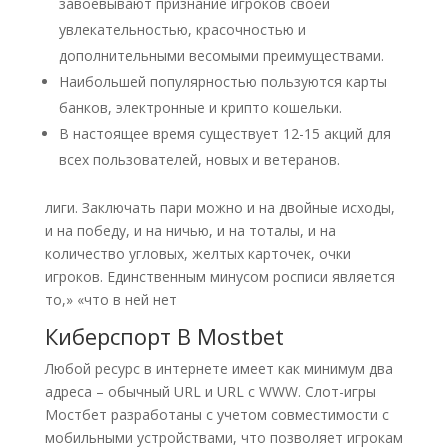
завоевывают признание игроков своей
увлекательностью, красочностью и
дополнительными весомыми преимуществами.
Наибольшей популярностью пользуются карты
банков, электронные и крипто кошельки.
В настоящее время существует 12-15 акций для
всех пользователей, новых и ветеранов.
лиги. Заключать пари можно и на двойные исходы,
и на победу, и на ничью, и на тоталы, и на
количество угловых, желтых карточек, очки
игроков. Единственным минусом росписи является
то,» «что в ней нет
Киберспорт В Mostbet
Любой ресурс в интернете имеет как минимум два
адреса – обычный URL и URL с WWW. Слот-игры
Мостбет разработаны с учетом совместимости с
мобильными устройствами, что позволяет игрокам