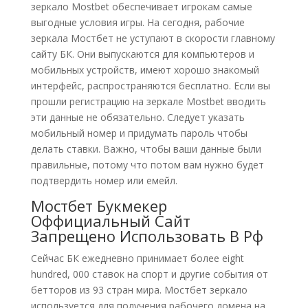
зеркало Mostbet обеспечивает игрокам самые
выгодные условия игры. На сегодня, рабочие
зеркала Мостбет не уступают в скорости главному
сайту БК. Они выпускаются для компьютеров и
мобильных устройств, имеют хорошо знакомый
интерфейс, распространяются бесплатно. Если вы
прошли регистрацию на зеркале Mostbet вводить
эти данные не обязательно. Следует указать
мобильный номер и придумать пароль чтобы
делать ставки. Важно, чтобы ваши данные были
правильные, потому что потом вам нужно будет
подтвердить номер или емейл.
Мостбет Букмекер
Оффициальный Сайт
Запрещено Использовать В Рф
Сейчас БК ежедневно принимает более eight
hundred, 000 ставок на спорт и другие события от
бетторов из 93 стран мира. Мостбет зеркало
используется для получения рабочего домена на