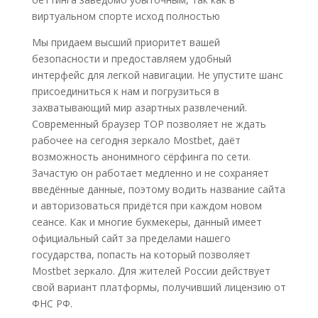
виртуальном спорте исход полностью
Мы придаем высший приоритет вашей
безопасности и предоставляем удобный
интерфейс для легкой навигации. Не упустите шанс
присоединиться к нам и погрузиться в
захватывающий мир азартных развлечений.
Современный браузер ТОР позволяет не ждать
рабочее на сегодня зеркало Mostbet, даёт
возможность анонимного сёрфинга по сети.
Зачастую он работает медленно и не сохраняет
введённые данные, поэтому водить название сайта
и авторизоваться придётся при каждом новом
сеансе. Как и многие букмекеры, данный имеет
официальный сайт за пределами нашего
государства, попасть на который позволяет
Mostbet зеркало. Для жителей России действует
свой вариант платформы, получивший лицензию от
ФНС РФ.