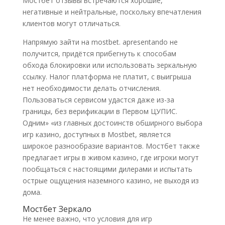
Мостбет отзывы встречаются хорошие,
негативные и нейтральные, поскольку впечатления
клиентов могут отличаться.
Напрямую зайти на mostbet. apresentando не
получится, придётся прибегнуть к способам
обхода блокировки или использовать зеркальную
ссылку. Налог платформа не платит, с выигрыша
нет необходимости делать отчисления.
Пользоваться сервисом удастся даже из-за
границы, без верификации в Первом ЦУПИС.
Одним» «из главных достоинств обширного выбора
игр казино, доступных в Mostbet, является
широкое разнообразие вариантов. Мостбет также
предлагает игры в живом казино, где игроки могут
пообщаться с настоящими дилерами и испытать
острые ощущения наземного казино, не выходя из
дома.
Мостбет Зеркало
Не менее важно, что условия для игр