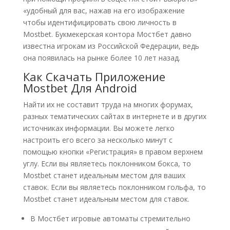
«удобный для вас, нажав на его изображение
чтобы идентифицировать свою личность в
Mostbet. Букмекерская контора Мостбет давно
известна игрокам из Российской Федерации, ведь
она появилась на рынке более 10 лет назад.
Как Скачать Приложение
Mostbet Для Android
Найти их не составит труда на многих форумах,
разных тематических сайтах в интернете и в других
источниках информации. Вы можете легко
настроить его всего за несколько минут с
помощью кнопки «Регистрация» в правом верхнем
углу. Если вы являетесь поклонником бокса, то
Mostbet станет идеальным местом для ваших
ставок. Если вы являетесь поклонником гольфа, то
Mostbet станет идеальным местом для ставок.
В Мостбет игровые автоматы стремительно