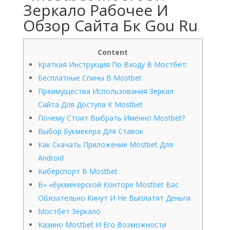
Зеркало Рабочее И
Обзор Сайта Бк Gou Ru
Content
Краткая Инструкция По Входу В Мостбет:
Бесплатные Спины В Mostbet
Преимущества Использования Зеркал
Сайта Для Доступа К Mostbet
Почему Стоит Выбрать Именно Mostbet?
Выбор Букмекера Для Ставок
Как Скачать Приложение Mostbet Для
Android
Киберспорт В Mostbet
В» «букмекерской Конторе Mostbet Вас
Обязательно Кинут И Не Выплатят Деньги
Мостбет Зеркало
Казино Mostbet И Его Возможности