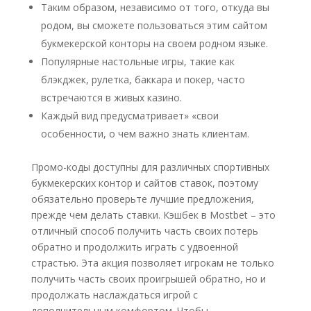
Таким образом, независимо от того, откуда вы
родом, вы сможете пользоваться этим сайтом
букмекерской конторы на своем родном языке.
Популярные настольные игры, такие как
блэкджек, рулетка, баккара и покер, часто
встречаются в живых казино.
Каждый вид предусматривает» «свои
особенности, о чем важно знать клиентам.
Промо-коды доступны для различных спортивных
букмекерских контор и сайтов ставок, поэтому
обязательно проверьте лучшие предложения,
прежде чем делать ставки. Кэшбек в Mostbet – это
отличный способ получить часть своих потерь
обратно и продолжить играть с удвоенной
страстью. Эта акция позволяет игрокам не только
получить часть своих проигрышей обратно, но и
продолжать наслаждаться игрой с
дополнительным комфортом. Чтобы