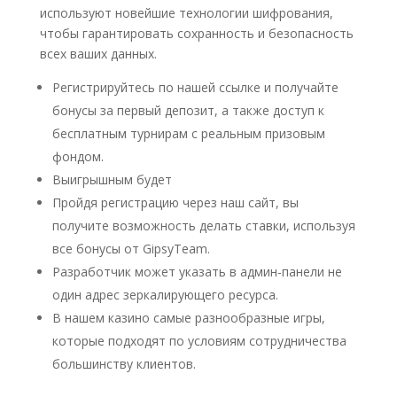
используют новейшие технологии шифрования,
чтобы гарантировать сохранность и безопасность
всех ваших данных.
Регистрируйтесь по нашей ссылке и получайте
бонусы за первый депозит, а также доступ к
бесплатным турнирам с реальным призовым
фондом.
Выигрышным будет
Пройдя регистрацию через наш сайт, вы
получите возможность делать ставки, используя
все бонусы от GipsyTeam.
Разработчик может указать в админ-панели не
один адрес зеркалирующего ресурса.
В нашем казино самые разнообразные игры,
которые подходят по условиям сотрудничества
большинству клиентов.