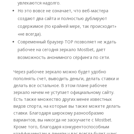
увлекаются надолго.
Но это вовсе не означает, что веб-мастера
создают два сайта и полностью дублируют
содержимое (по крайней мере, так происходит»
«не всегда).
Современный браузер ТОР позволяет не ждать
рабочее на сегодня зеркало Mostbet, даёт
возможность анонимного сёрфинга по сети.
Через рабочее зеркало можно будет удобно
пополнять счет, выводить деньги, делать ставки и
делать все остальное. В этом плане рабочее
зеркало ничем не уступает официальному сайту.
Есть также множество других менее известных
видов спорта, на которые вы также можете делать
ставки. Благодаря широкому разнообразию
вариантов, вы никогда не заскучаете с Mostbet.
Кроме того, благодаря конкурентоспособным
коэффициентам и линиям у вас всегда будет шанс