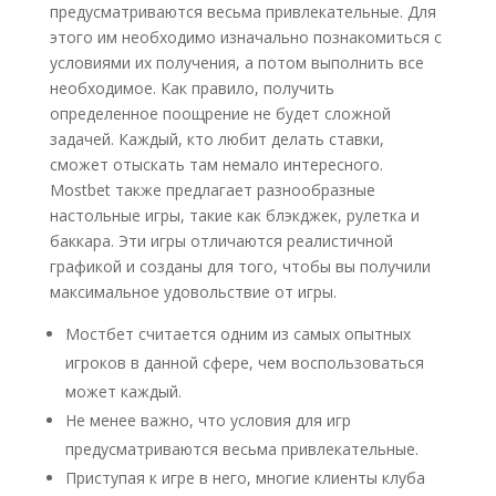
предусматриваются весьма привлекательные. Для
этого им необходимо изначально познакомиться с
условиями их получения, а потом выполнить все
необходимое. Как правило, получить
определенное поощрение не будет сложной
задачей. Каждый, кто любит делать ставки,
сможет отыскать там немало интересного.
Mostbet также предлагает разнообразные
настольные игры, такие как блэкджек, рулетка и
баккара. Эти игры отличаются реалистичной
графикой и созданы для того, чтобы вы получили
максимальное удовольствие от игры.
Мостбет считается одним из самых опытных
игроков в данной сфере, чем воспользоваться
может каждый.
Не менее важно, что условия для игр
предусматриваются весьма привлекательные.
Приступая к игре в него, многие клиенты клуба