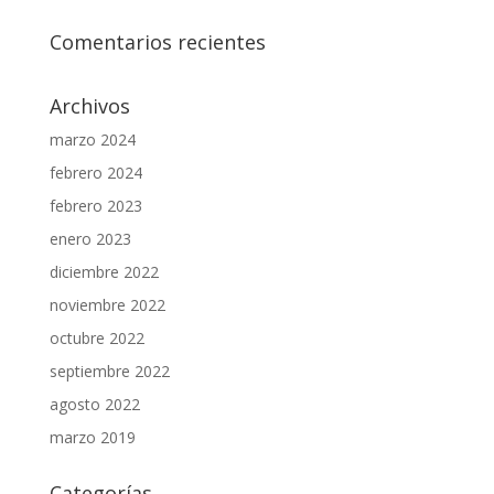
Comentarios recientes
Archivos
marzo 2024
febrero 2024
febrero 2023
enero 2023
diciembre 2022
noviembre 2022
octubre 2022
septiembre 2022
agosto 2022
marzo 2019
Categorías