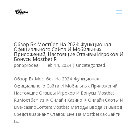
Обзор Бк Мостбет На 2024: Функционал
Официального Сайта И Мобильных
Приложений, Настоящие Отзывы Игроков И
Бонусы Mostbet R
por
Sprodeali
|
Feb 14, 2024
|
Uncategorized
Обзор Бк Мостбет На 2024: Функционал
Официального Сайта И Мобильных Приложений,
Настоящие Отзывы Игроков И Бонусы Mostbet
RuМостбет Уз ᐉ Онлайн Казино ᐉ Онлайн Слоты И
Live-casinoContentMostbet Методы Ввода И Вывод
СредствВариант Ставок Live На MostbetКак Зайти
В...