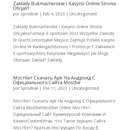
Zakłady Bukmacherskie I Kasyno Online Strona
Oficjaln
por
Sprodeali
|
Feb 4, 2023
|
Uncategorized
Zakłady Bukmacherskie I Kasyno Online Strona
OficjalnaTurnieje E-sportowe 2023 Wszystkie Zawody
W GrachContentJakie Miejsce Zajmuje Polskie Kasyno
On-line W RankingachBonusy I Promocje T Zakładach
E-sportowychGry Kasynowe Megaways⃣ Jak Mogę
Obstawić Zakład? Zakłady...
Мостбет Скачать Apk На Андроид С
Официального Сайта Mostbe
por
Sprodeali
|
Ene 11, 2023
|
Uncategorized
Мостбет Скачать Apk На Андроид С Официального
Сайта MostbetMostbet Online Мостбет
Официальный Сайт Букмекерской Компании И
КазиноContentИтак, Что Такое Зеркало Сайта
Мостбет? Краткая Инструкция По Входу В