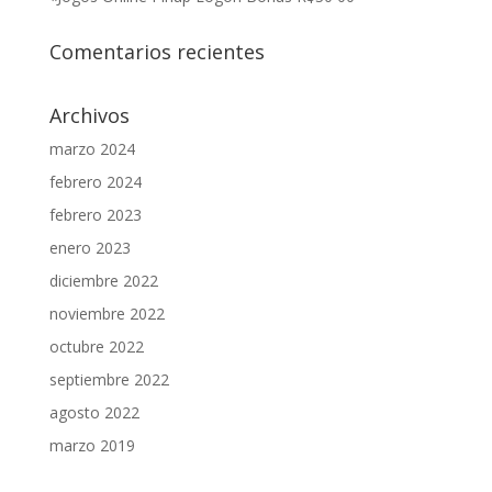
Comentarios recientes
Archivos
marzo 2024
febrero 2024
febrero 2023
enero 2023
diciembre 2022
noviembre 2022
octubre 2022
septiembre 2022
agosto 2022
marzo 2019