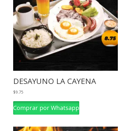
DESAYUNO LA CAYENA
$
9.75
Comprar por Whatsapp