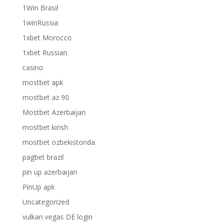
1Win Brasil
1winRussia
1xbet Morocco
1xbet Russian
casino
mostbet apk
mostbet az 90
Mostbet Azerbaijan
mostbet kirish
mostbet ozbekistonda
pagbet brazil
pin up azerbaijan
PinUp apk
Uncategorized
vulkan vegas DE login