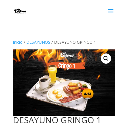
Inicio
/
DESAYUNOS
/ DESAYUNO GRINGO 1
DESAYUNO GRINGO 1