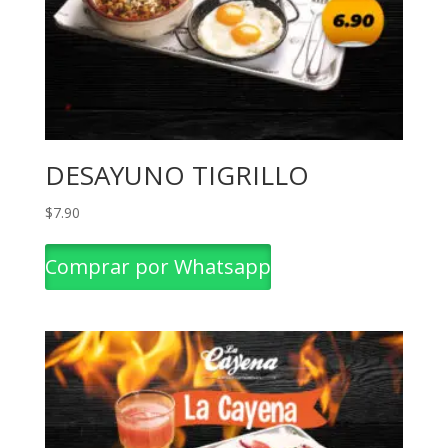
DESAYUNO TIGRILLO
$
7.90
Comprar por Whatsapp