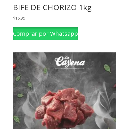
BIFE DE CHORIZO 1kg
$
16.95
Comprar por Whatsapp