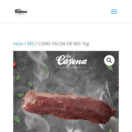
Inicio
/
RES
/ LOMO FALDA DE RES 1kg.