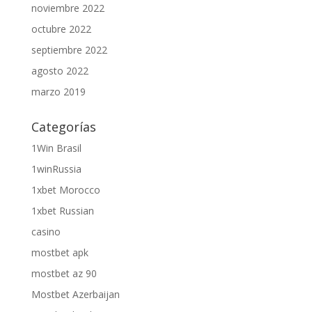
noviembre 2022
octubre 2022
septiembre 2022
agosto 2022
marzo 2019
Categorías
1Win Brasil
1winRussia
1xbet Morocco
1xbet Russian
casino
mostbet apk
mostbet az 90
Mostbet Azerbaijan