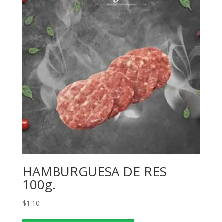
HAMBURGUESA DE RES
100g.
$
1.10