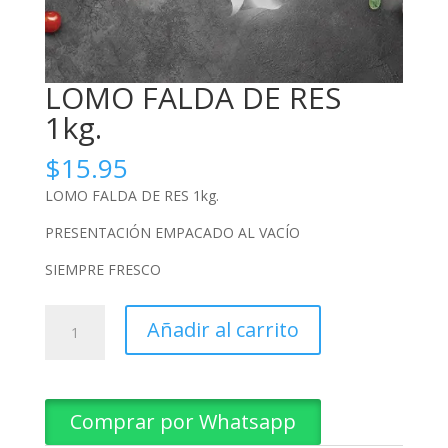
LOMO FALDA DE RES
1kg.
$
15.95
LOMO FALDA DE RES 1kg.
PRESENTACIÓN EMPACADO AL VACÍO
SIEMPRE FRESCO
LOMO
Añadir al carrito
FALDA
DE
RES
1kg.
Comprar por Whatsapp
cantidad