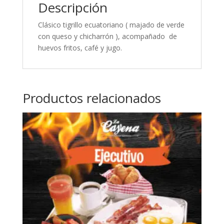
Descripción
Clásico tigrillo ecuatoriano ( majado de verde
con queso y chicharrón ), acompañado de
huevos fritos, café y jugo.
Productos relacionados