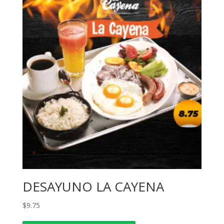
DESAYUNO LA CAYENA
$
9.75