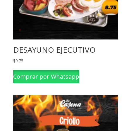
DESAYUNO EJECUTIVO
$
9.75
Comprar por Whatsapp