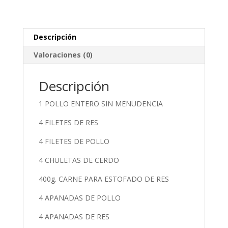
Descripción
Valoraciones (0)
Descripción
1 POLLO ENTERO SIN MENUDENCIA
4 FILETES DE RES
4 FILETES DE POLLO
4 CHULETAS DE CERDO
400g. CARNE PARA ESTOFADO DE RES
4 APANADAS DE POLLO
4 APANADAS DE RES