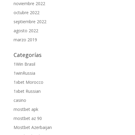
noviembre 2022
octubre 2022
septiembre 2022
agosto 2022
marzo 2019
Categorías
1Win Brasil
1winRussia
1xbet Morocco
1xbet Russian
casino
mostbet apk
mostbet az 90
Mostbet Azerbaijan