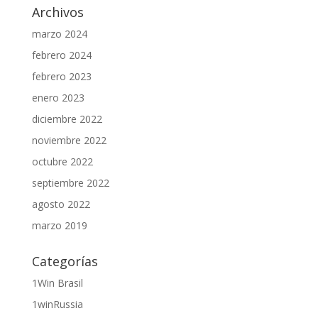
Archivos
marzo 2024
febrero 2024
febrero 2023
enero 2023
diciembre 2022
noviembre 2022
octubre 2022
septiembre 2022
agosto 2022
marzo 2019
Categorías
1Win Brasil
1winRussia