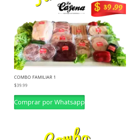
COMBO FAMILIAR 1
$
39.99
Comprar por Whatsapp