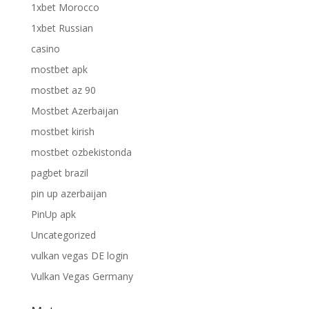
1xbet Morocco
1xbet Russian
casino
mostbet apk
mostbet az 90
Mostbet Azerbaijan
mostbet kirish
mostbet ozbekistonda
pagbet brazil
pin up azerbaijan
PinUp apk
Uncategorized
vulkan vegas DE login
Vulkan Vegas Germany