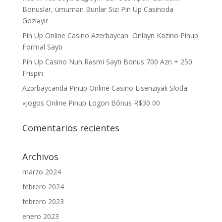
Bonuslar, ümumən Bunlar Sizi Pin Up Casinoda
Gözləyir
Pin Up Online Casino Azerbaycan ️ Onlayn Kazino Pinup
Formal Saytı
Pin Up Casino Nun Rəsmi Saytı Bonus 700 Azn + 250
Frispin
Azərbaycanda Pinup Online Casino Lisenziyalı Slotla
«Jogos Online Pinup Logon Bônus R$30 00
Comentarios recientes
Archivos
marzo 2024
febrero 2024
febrero 2023
enero 2023