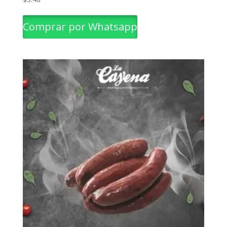
Comprar por Whatsapp