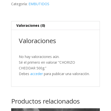
Categoría:
EMBUTIDOS
Valoraciones (0)
Valoraciones
No hay valoraciones aún.
Sé el primero en valorar “CHORIZO
CHEDDAR 500g.”
Debes
acceder
para publicar una valoración.
Productos relacionados