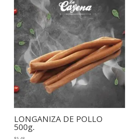
LONGANIZA DE POLLO
500g.
$
5.48