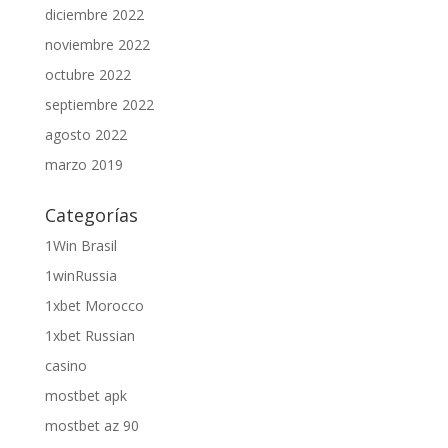
diciembre 2022
noviembre 2022
octubre 2022
septiembre 2022
agosto 2022
marzo 2019
Categorías
1Win Brasil
1winRussia
1xbet Morocco
1xbet Russian
casino
mostbet apk
mostbet az 90