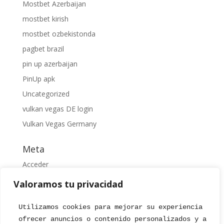
Mostbet Azerbaijan
mostbet kirish
mostbet ozbekistonda
pagbet brazil
pin up azerbaijan
PinUp apk
Uncategorized
vulkan vegas DE login
Vulkan Vegas Germany
Meta
Acceder
Feed de entradas
Valoramos tu privacidad
Feed de comentarios
Utilizamos cookies para mejorar su experiencia de n
WordPress.org
ofrecer anuncios o contenido personalizados y anali