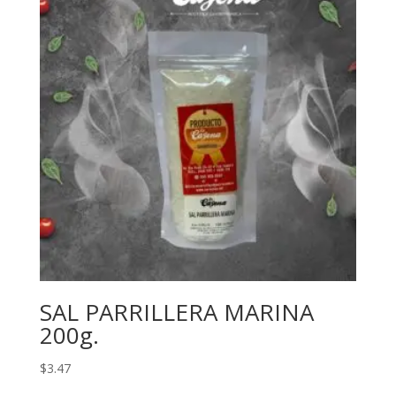
SAL PARRILLERA MARINA
200g.
$
3.47