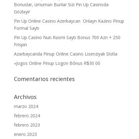
Bonuslar, ümumən Bunlar Sizi Pin Up Casinoda
Gözləyir
Pin Up Online Casino Azerbaycan ️ Onlayn Kazino Pinup
Formal Saytı
Pin Up Casino Nun Rəsmi Saytı Bonus 700 Azn + 250
Frispin
Azərbaycanda Pinup Online Casino Lisenziyalı Slotla
«Jogos Online Pinup Logon Bônus R$30 00
Comentarios recientes
Archivos
marzo 2024
febrero 2024
febrero 2023
enero 2023