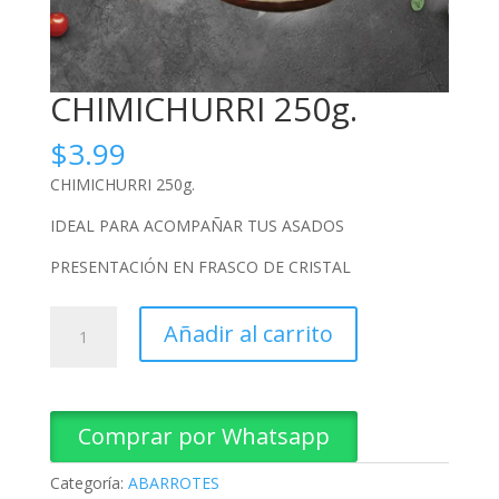
CHIMICHURRI 250g.
$
3.99
CHIMICHURRI 250g.
IDEAL PARA ACOMPAÑAR TUS ASADOS
PRESENTACIÓN EN FRASCO DE CRISTAL
CHIMICHURRI
Añadir al carrito
250g.
cantidad
Comprar por Whatsapp
Categoría:
ABARROTES