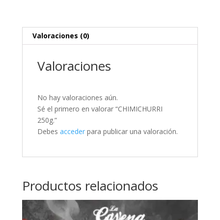
Valoraciones (0)
Valoraciones
No hay valoraciones aún.
Sé el primero en valorar “CHIMICHURRI
250g.”
Debes
acceder
para publicar una valoración.
Productos relacionados