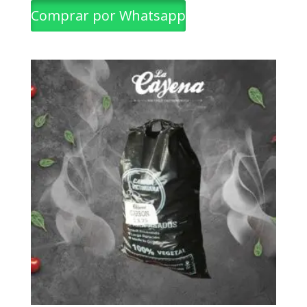
Comprar por Whatsapp