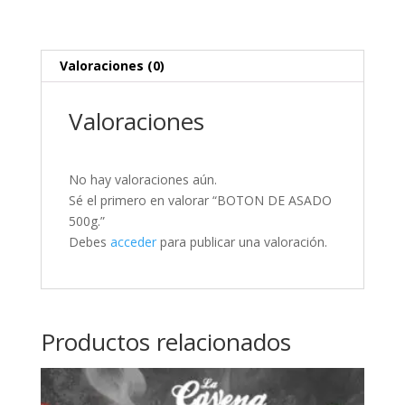
Valoraciones (0)
Valoraciones
No hay valoraciones aún.
Sé el primero en valorar “BOTON DE ASADO
500g.”
Debes
acceder
para publicar una valoración.
Productos relacionados