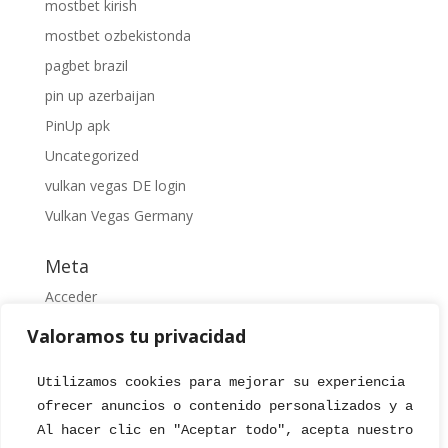
mostbet kirish
mostbet ozbekistonda
pagbet brazil
pin up azerbaijan
PinUp apk
Uncategorized
vulkan vegas DE login
Vulkan Vegas Germany
Meta
Acceder
Feed de entradas
Valoramos tu privacidad
Feed de comentarios
Utilizamos cookies para mejorar su experiencia de n
WordPress.org
ofrecer anuncios o contenido personalizados y anali
Al hacer clic en "Aceptar todo", acepta nuestro uso