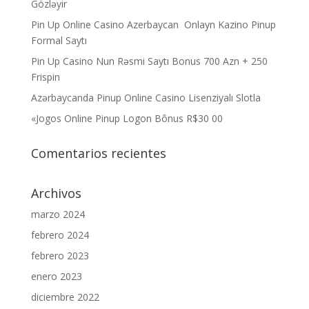
Gözləyir
Pin Up Online Casino Azerbaycan ️ Onlayn Kazino Pinup
Formal Saytı
Pin Up Casino Nun Rəsmi Saytı Bonus 700 Azn + 250
Frispin
Azərbaycanda Pinup Online Casino Lisenziyalı Slotla
«Jogos Online Pinup Logon Bônus R$30 00
Comentarios recientes
Archivos
marzo 2024
febrero 2024
febrero 2023
enero 2023
diciembre 2022