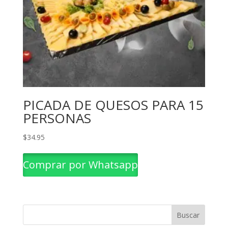
PICADA DE QUESOS PARA 15
PERSONAS
$
34.95
Comprar por Whatsapp