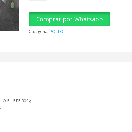
POLLO
FILETE
500g.
Comprar por Whatsapp
cantidad
Categoría:
POLLO
LLO FILETE 500g.”
.