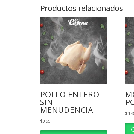
Productos relacionados
POLLO ENTERO
M
SIN
PO
MENUDENCIA
$
4.4
$
3.55