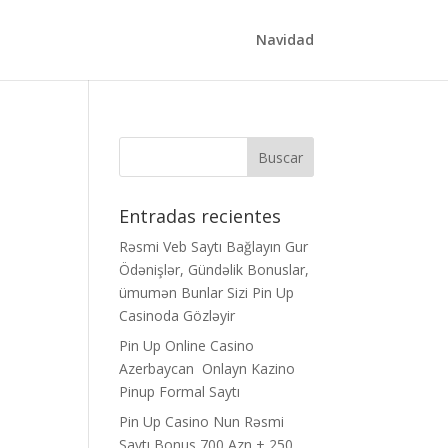
Navidad
Entradas recientes
Rəsmi Veb Saytı Bağlayın️ Gur
Ödənişlər, Gündəlik Bonuslar,
ümumən Bunlar Sizi Pin Up
Casinoda Gözləyir
Pin Up Online Casino
Azerbaycan ️ Onlayn Kazino
Pinup Formal Saytı
Pin Up Casino Nun Rəsmi
Saytı Bonus 700 Azn + 250