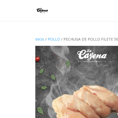
Inicio
/
POLLO
/ PECHUGA DE POLLO FILETE 50