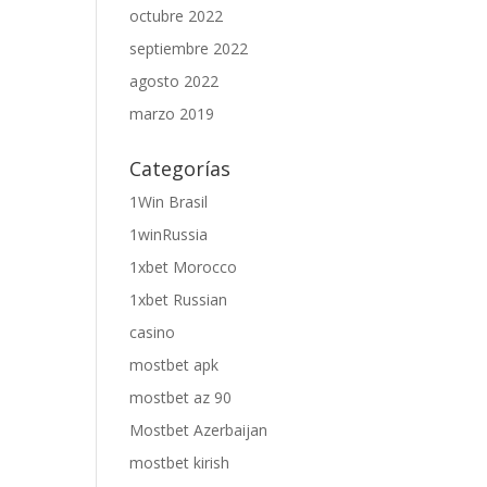
octubre 2022
septiembre 2022
agosto 2022
marzo 2019
Categorías
1Win Brasil
1winRussia
1xbet Morocco
1xbet Russian
casino
mostbet apk
mostbet az 90
Mostbet Azerbaijan
mostbet kirish