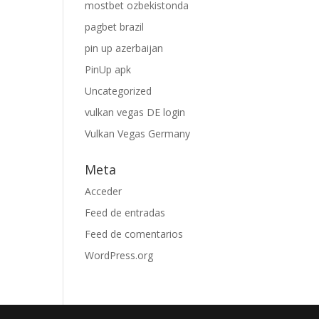
mostbet ozbekistonda
pagbet brazil
pin up azerbaijan
PinUp apk
Uncategorized
vulkan vegas DE login
Vulkan Vegas Germany
Meta
Acceder
Feed de entradas
Feed de comentarios
WordPress.org