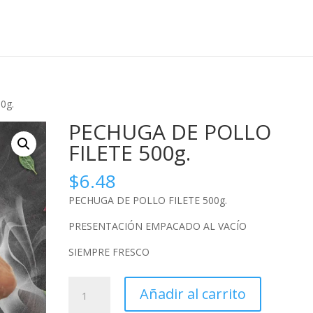
0g.
PECHUGA DE POLLO
FILETE 500g.
$
6.48
PECHUGA DE POLLO FILETE 500g.
PRESENTACIÓN EMPACADO AL VACÍO
SIEMPRE FRESCO
PECHUGA
Añadir al carrito
DE