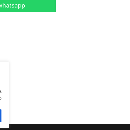
Whatsapp
 de navegación, 
analizar nuestro tráfico. 
o uso de cookies.