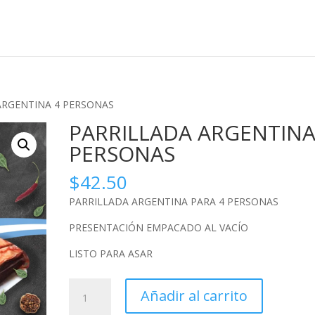
ARGENTINA 4 PERSONAS
PARRILLADA ARGENTINA
PERSONAS
$
42.50
PARRILLADA ARGENTINA PARA 4 PERSONAS
PRESENTACIÓN EMPACADO AL VACÍO
LISTO PARA ASAR
PARRILLADA
Añadir al carrito
ARGENTINA