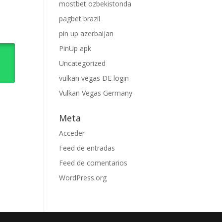
mostbet ozbekistonda
pagbet brazil
pin up azerbaijan
PinUp apk
Uncategorized
vulkan vegas DE login
Vulkan Vegas Germany
Meta
Acceder
Feed de entradas
Feed de comentarios
WordPress.org