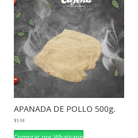
APANADA DE POLLO 500g.
$
5.98
Comprar por Whatsapp