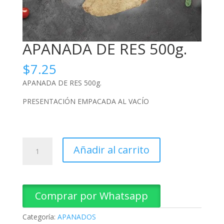
APANADA DE RES 500g.
$
7.25
APANADA DE RES 500g.
PRESENTACIÓN EMPACADA AL VACÍO
APANADA
Añadir al carrito
DE
RES
500g.
cantidad
Comprar por Whatsapp
Categoría:
APANADOS